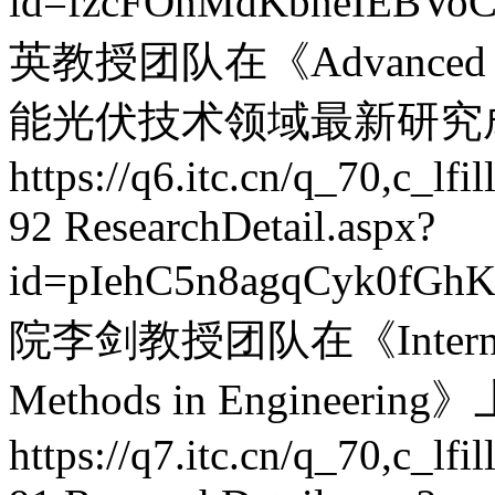
id=fzcFOnMdKbneIEBVo
英教授团队在《Advanced E
能光伏技术领域最新研究
https://q6.itc.cn/q_70,c_
92
ResearchDetail.aspx?
id=pIehC5n8agqCyk0fGh
院李剑教授团队在《Internationa
Methods in Enginee
https://q7.itc.cn/q_70,c_