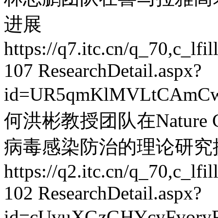
进展
https://q7.itc.cn/q_70,c_
107
ResearchDetail.aspx?
id=UR5qmKlMVLtCAmC
何洪彬教授团队在Nature C
病毒感染防治的理论研究
https://q2.itc.cn/q_70,c_
102
ResearchDetail.aspx?
id=cUvuXGzGHYcyFvory