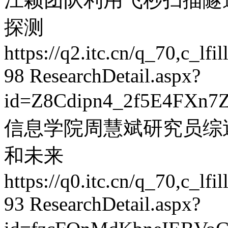
探测
https://q2.itc.cn/q_70,c_
98
ResearchDetail.aspx?
id=Z8Cdipn4_2f5E4FXn7
信息学院周慧斌研究员综
和未来
https://q0.itc.cn/q_70,c_
93
ResearchDetail.aspx?