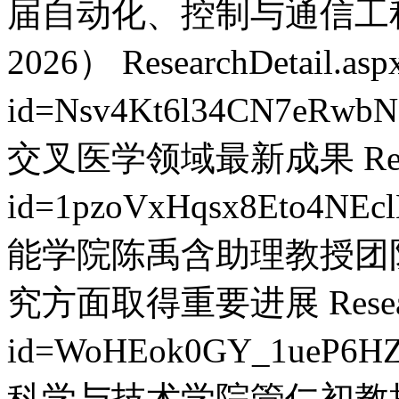
届自动化、控制与通信工程
2026）
ResearchDetail.asp
id=Nsv4Kt6l34CN7eRwbN
交叉医学领域最新成果
Re
id=1pzoVxHqsx8Eto4NEc
能学院陈禹含助理教授团
究方面取得重要进展
Rese
id=WoHEok0GY_1ueP6HZ
科学与技术学院管仁初教