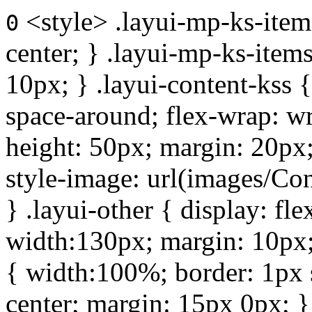
<style> .layui-mp-ks-items { display: flex; align-items: center; } .layui-mp-ks-items img { height: 200px; margin: 10px; } .layui-content-kss { display: flex; justify-content: space-around; flex-wrap: wrap; } .layui-content-kss img { height: 50px; margin: 20px; } #layui-mp-news > li { list-style-image: url(images/ConferenceImg/ICPMS/news.png); } .layui-other { display: flex; } .layui-other img { width:130px; margin: 10px; margin-left: 0; } .layui-mp-table { width:100%; border: 1px solid #0070C0; text-align: center; margin: 15px 0px; } .layui-mp-table tr th { border: 1px solid #0070C0; background-color: #D9E2F3; padding: 5px; } .layui-mp-table tr td { border: 1px solid #0070C0; padding: 5px; } .layui-mp-content > .ul2 > li { list-style-image: url(images/li2.jpg); text-align: justify; line-height: 24px; padding-left: 10px; margin-left: 20px; } .com_flex { display: flex; justify-content: space-between; flex-wrap: wrap; } .com_flex > div { width: 200px; margin: 0px auto; } .con-box-ks { text-align: center; } .con-box-ks b { color: #0066FF; } .con-box-ks img { height: 200px; } .com_flexs { display: flex; flex-wrap: wrap; } .com_flexs img { margin: 10px; width: 250px; } </style> <div> <h2>会议主席</h2> <div class="com_flex"> <div class="con-box-ks"> <p> <img src="images/ConferenceImg/ICPMS/icp1.jpg" alt="Prof. Faming Gao" /><br /> <b>周力行教授</b><br /> 清华大学工程力学系教授，国务院批博士生导师，享受国家特殊津贴，我国燃烧学学术带头人之一 </p> </div> <div class="con-box-ks"> <p> <img src="images/ConferenceImg/ICPMS/icp2.jpg" alt="Prof. Sam Zhang" /><br /> <b>戴万阳教授</b><br /> 南京大学教授，苏硖控制技术首席科学家、美国量子计算区块链工业革命论坛理事长与首席执行官、江苏省概率统计学会理事长 </p> </div> <div class="con-box-ks"> <p> <img src="images/ConferenceImg/ICPMS/icp3.jpg" alt="Prof. Xin Chen" /><br /> <b>吴宏伟教授</b><br /> 英国赫特福德大学(University of Hertfordshire) 物理、工程与计算机学院教授。英国特许工程师（CEng）、英国机械工程学会会士(Fellow)、皇家航空学会会士(Fellow)、能源学会会士(Fellow)。 </p> </div> <div class="con-box-ks"> <p> <img src="images/ConferenceImg/ICPMS/icp4.jpg" alt="Prof. Kun Liang" /><br /> <b>詹启伟教授 </b><br /> 浙江大学“百人计划”研究员，博士生导师，浙江大学信电先进技术中心主任 </p> </div> </div> <h2>ICPMS2024出版与检索</h2> <div class="layui-row"> <div class="layui-col-xs12 layui-col-sm6 layui-col-md6"> <div class="layui-mp-ks-items"> <img src="images/ConferenceImg/ICPMS/imgss.jpg" /> <div> <p> <b>出版刊物:</b> Journal of Physics: Conference Series (IOP)<br /> Online ISSN: 1742-6596&nbsp;&nbsp;&nbsp;Print ISSN: 1742-6588 </p> <p><b>检索:</b> 提交至Ei Compendex, Scopus等</p> </div> </div> </div> <div class="layui-col-xs12 layui-col-sm6 layui-col-md6"> <div class="layui-content-kss"> <img src="images/ConferenceImg/ICPMS/imgs1.png" /> <img src="images/ConferenceImg/ICPMS/imgs2.png" /> <img src="images/ConferenceImg/ICPMS/imgs3.png" /> </div> </div> </div> <h2>最新消息</h2> <ul id="layui-mp-news" style="margin-left:25px;"> <li> ICPMS2024第七届物理、数学与统计国际学术会议已于2024年5月23-25日在湖北宜昌圆满落幕！<a href="https://mp.weixin.qq.com/s/imQj2GZvwB9QAoWge6IDMg" target="_blank">点击查看会议回顾</a>。 </li> <li> 感谢广大学者的关注与支持，2024年度ICPMS优秀论文系列评奖活动圆满落幕！祝贺获评文章与作者，<a href="https://mp.weixin.qq.com/s/SpKXyA29_uSq51qn9UaL5Q" target="_blank" style="color: #009CD5; text-decoration:underline">欢迎点击查看</a>。 </li> <li> 2024年度ICPMS优秀论文系列评奖活动【突出贡献奖 | 最具影响力论文奖 | 高被引论文奖】，活动时间截止4月5日，<a href="https://mp.weixin.qq.com/s/-eetSM0WZguMXTWdqq3iXA" target="_blank" style="color: #009CD5; text-decoration:underline">欢迎点击参与</a>。 </li> <li>ICPMS2024微信公众号推文已上线，欢迎<a href="https://mp.weixin.qq.com/s/7UrAo18YCdNvda8rBjrRpg" target="_blank" style="color: #009CD5; text-decoration:underline">查看推荐</a>！</li> <li>ICPMS2024感谢南京大学对本次会议的支持！</li> <li>ICPMS2023会议论文集已正式见刊，并完成 EI Compendex，Scopus 检索，出版链接 <a href="
0