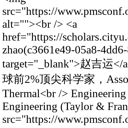
src="https://www.pmsconf.
alt=""><br /> <a
href="https://scholars.cityu
zhao(c3661e49-05a8-4dd6-
target="_blank">赵吉
球前2%顶尖科学家，Associate E
Thermal<br /> Engineering 
Engineering (Taylor & Fran
src="https://www.pmsconf.