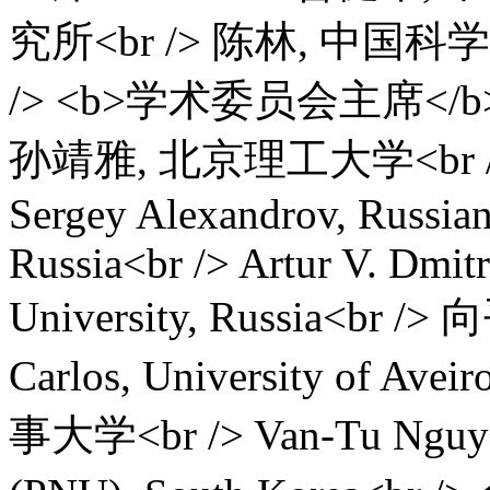
究所<br /> 陈林, 中
/> <b>学术委员会主席</b>
孙靖雅, 北京理工大学<br />
Sergey Alexandrov, Russia
Russia<br /> Artur V. Dmit
University, Russia<br /
Carlos, University of Av
事大学<br /> Van-Tu Nguyen,