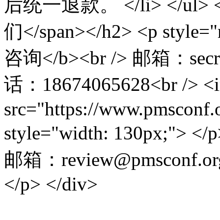
后统一退款。 </li> </ul> <
们</span></h2> <p style=
咨询</b><br /> 邮箱：secret
话：18674065628<br /> <
src="https://www.pmsconf.
style="width: 130px;"> 
邮箱：review@pmsconf.or
</p> </div>