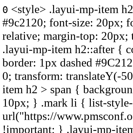
<style> .layui-mp-item h2 
0
#9c2120; font-size: 20px; f
relative; margin-top: 20px; 
.layui-mp-item h2::after { c
border: 1px dashed #9C2120
0; transform: translateY(-50
item h2 > span { backgroun
10px; } .mark li { list-style
url("https://www.pmsconf.
!important; } .layui-mp-item 