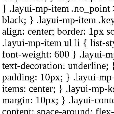
} .layui-mp-item .no_point > 
black; } .layui-mp-item .ke
align: center; border: 1px so
.layui-mp-item ul li { list-st
font-weight: 600 } .layui-m
text-decoration: underline;
padding: 10px; } .layui-mp-k
items: center; } .layui-mp-
margin: 10px; } .layui-conte
content: space-around; flex