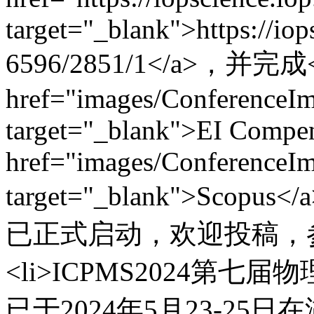
target="_blank">https://iop
6596/2851/1</a>，并完成
href="images/ConferenceI
target="_blank">EI Compe
href="images/ConferenceI
target="_blank">Scopus<
已正式启动，欢迎投稿，参
<li>ICPMS2024第
已于2024年5月23-25