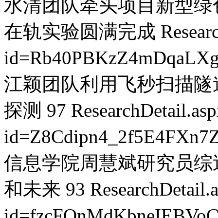
水清团队牵头项目新型绿
在轨实验圆满完成
Researc
id=Rb40PBKzZ4mDqaLX
江颖团队利用飞秒扫描隧
探测
97
ResearchDetail.as
id=Z8Cdipn4_2f5E4FXn7
信息学院周慧斌研究员综
和未来
93
ResearchDetail.
id=fzcFOnMdKbneIEBVo