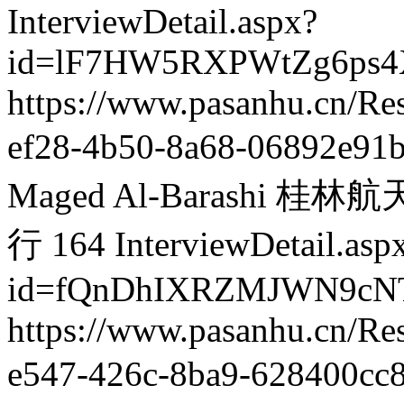
InterviewDetail.aspx?
id=lF7HW5RXPWtZg6ps4
https://www.pasanhu.cn/R
ef28-4b50-8a68-06892e91
Maged Al-Barashi 桂
行
164
InterviewDetail.asp
id=fQnDhIXRZMJWN9cNT
https://www.pasanhu.cn/
e547-426c-8ba9-628400cc