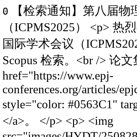
【检索通知】第八届物
0
（ICPMS2025）
<p> 
国际学术会议（ICPMS2
Scopus 检索。<br /> 
href="https://www.epj-
conferences.org/articles/ep
style="color: #0563C1"
</a>。 </p> <p> <img
src="images/HYDT/2508280