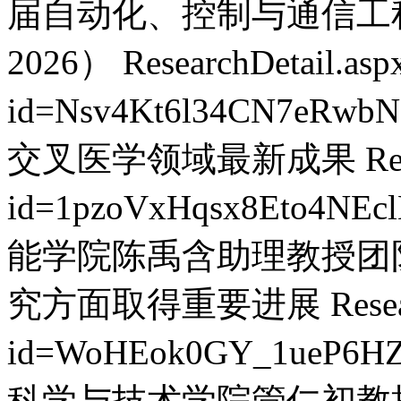
届自动化、控制与通信工程
2026）
ResearchDetail.asp
id=Nsv4Kt6l34CN7eRwbN
交叉医学领域最新成果
Re
id=1pzoVxHqsx8Eto4NEc
能学院陈禹含助理教授团
究方面取得重要进展
Rese
id=WoHEok0GY_1ueP6HZ
科学与技术学院管仁初教