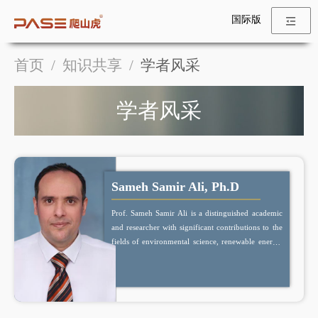
国际版
首页
/
知识共享
/
学者风采
学者风采
Sameh Samir Ali, Ph.D
Prof. Sameh Samir Ali is a distinguished academic
and researcher with significant contributions to the
fields of environmental science, renewable energy,
and biotechnology. He holds the position of
Distinguished Professor in the Botany and
Microbiology Department at Tanta University,
Egypt, and is also a Full Professor at the Biofuels
Institute, Jiangsu University, China.