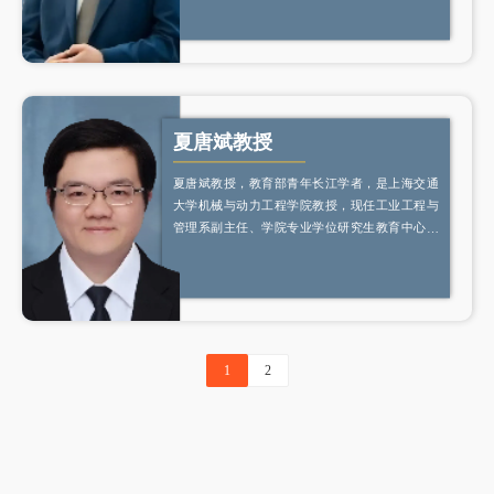
efforts in various fields, including performance
measurement and management, efficiency and
productivity analysis, as well as AI and big data.
Prior to his current position, he held the role of
head of the Business Analytics Group at Aston
University.
夏唐斌教授
夏唐斌教授，教育部青年长江学者，是上海交通
大学机械与动力工程学院教授，现任工业工程与
管理系副主任、学院专业学位研究生教育中心副
主任。美国密西根大学和佐治亚理工访问学者，
也是上海市政府质量奖评审专家、上海市现代设
计法研究会副秘书长、中国管理科学与工程学会
青委会委员、中国机械工程学会工业大数据与智
能系统分会委员、创新方法研究会管理技术分会
委员。
1
2