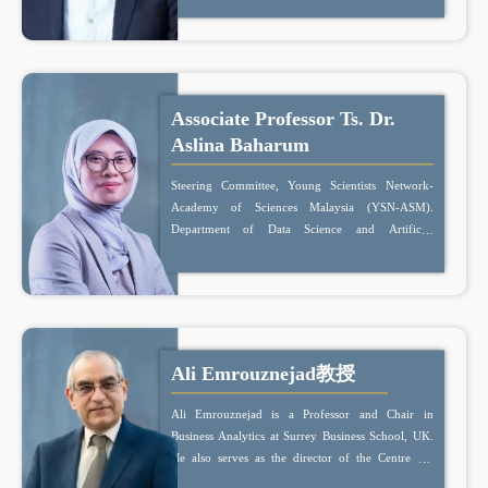
纪优秀人才、“洪堡资深学者”、龙江学者特聘教
授。
Associate Professor Ts. Dr.
Aslina Baharum
Steering Committee, Young Scientists Network-
Academy of Sciences Malaysia (YSN-ASM).
Department of Data Science and Artificial
Intelligence, School of Computing and Artificial
Intelligence, Faculty of Engineering and
Technology, Sunway University, Malaysia
Ali Emrouznejad教授
Ali Emrouznejad is a Professor and Chair in
Business Analytics at Surrey Business School, UK.
He also serves as the director of the Centre for
Business Analytics in Practice, leading research