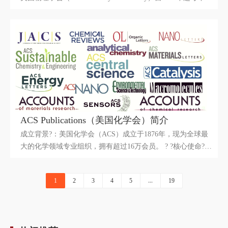
发的一个奖项。该奖项以诺贝尔物理学奖得主、激光先驱亚
瑟?肖洛（Arthur L. Schawlow，1921-1999）的名字命名。该
奖项由日本电气股份有限公司（NEC Corporation）于 1991 年
设立并提供资助。
ACS Publications（美国化学会）简介
成立背景?：美国化学会（ACS）成立于1876年，现为全球最
大的化学领域专业组织，拥有超过16万会员。 ? ?核心使命?：
通过化学研究推动科技进步与社会发展，涵盖学术出版、学术
会议、教育培训及行业标准制定等领域。
1
2
3
4
5
...
19