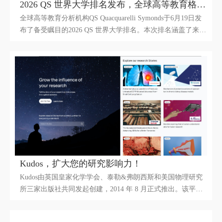
2026 QS 世界大学排名发布，全球高等教育格局新动态！
全球高等教育分析机构QS Quacquarelli Symonds于6月19日发
布了备受瞩目的2026 QS 世界大学排名。本次排名涵盖了来自
106个国家和地区的1500多所大学，为广大学子、学者以及关
注高等教育发展的各界人士，展现了全球高校的最新实力格
局。
Kudos，扩大您的研究影响力！
Kudos由英国皇家化学学会、泰勒&弗朗西斯和美国物理研究
所三家出版社共同发起创建，2014 年 8 月正式推出。该平台
面向全球科研人员免费开放，旨在对已发表论文进行概述和推
广，分享与论文相关的实验数据、视频、图像等辅助材料，以